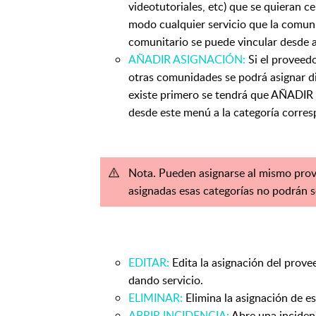
videotutoriales, etc) que se quieran ce
modo cualquier servicio que la comun
comunitario se puede vincular desde a
AÑADIR ASIGNACIÓN:
Si el proveed
otras comunidades se podrá asignar d
existe primero se tendrá que AÑADIR 
desde este menú a la categoría corres
Nota. Pueden asignarse al mismo prove
asignadas esas categorías no podrán 
EDITAR:
Edita la asignación del prove
dando servicio.
ELIMINAR:
Elimina la asignación de es
ABRIR INCIDENCIA:
Abre una incidenc