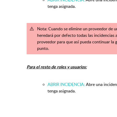
tenga asignada.
Nota: Cuando se elimine un proveedor de un
heredará por defecto todas las incidencias 
proveedor para que así pueda continuar la 
punto.
Para el resto de roles y usuarios:
ABRIR INCIDENCIA:
Abre una incidenc
tenga asignada.