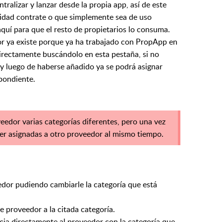
ntralizar y lanzar desde la propia app, así de este
idad contrate o que simplemente sea de uso
quí para que el resto de propietarios lo consuma.
or ya existe porque ya ha trabajado con PropApp en
irectamente buscándolo en esta pestaña, si no
y luego de haberse añadido ya se podrá asignar
pondiente.
edor varias categorías diferentes, pero una vez
ser asignadas a otro proveedor al mismo tiempo.
edor pudiendo cambiarle la categoría que está
e proveedor a la citada categoría.
ia directamente al proveedor con la categoría que